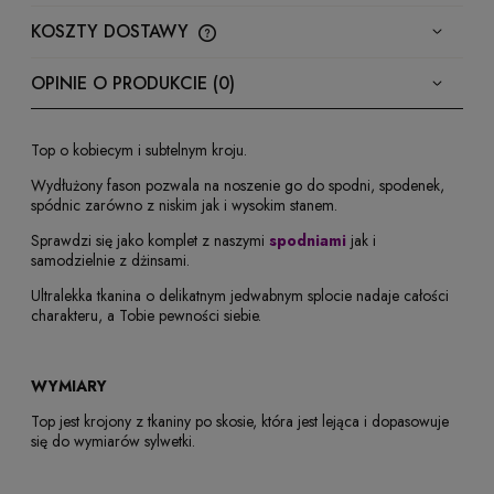
KOSZTY DOSTAWY
CENA NIE ZAWIERA EWENTUALNYCH KOSZTÓW
PŁATNOŚCI
OPINIE O PRODUKCIE (0)
Top o kobiecym i subtelnym kroju.
Wydłużony fason pozwala na noszenie go do spodni, spodenek,
spódnic zarówno z niskim jak i wysokim stanem.
Sprawdzi się jako komplet z naszymi
spodniami
jak i
samodzielnie z dżinsami.
Ultralekka tkanina o delikatnym jedwabnym splocie nadaje całości
charakteru, a Tobie pewności siebie.
WYMIARY
Top jest krojony z tkaniny po skosie, która jest lejąca i dopasowuje
się do wymiarów sylwetki.