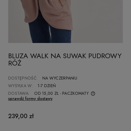
BLUZA WALK NA SUWAK PUDROWY
RÓŻ
DOSTĘPNOŚĆ:
NA WYCZERPANIU
WYSYŁKA W:
1-7 DZIEŃ
DOSTAWA:
OD 15,00 ZŁ
- PACZKOMATY
sprawdź formy dostawy
CENA NIE ZAWIERA EWENTUALNYCH KOSZTÓW
PŁATNOŚCI
239,00 zł