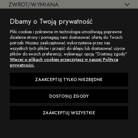
ZWROT/WYMIANA
Dbamy o Twoją prywatność
BIURO OBSŁUGI ZAMÓWIEŃ
Pliki cookies i pokrewne im technologie umożliwiają poprawne
działanie strony i pomagają nam dostosować ofertę do Twoich
potrzeb. Możesz zaakceptować wykorzystanie przez nas
INFORMACJE
wszystkich tych plików i przejść do sklepu lub dostosować użycie
plików do swoich preferencji, wybierając opcję "Dostosuj zgody".
Więcej o plikach cookies przeczytasz w naszej Polityce
prywatności.
ZAAKCEPTUJ TYLKO NIEZBĘDNE
Maffei to polska marka premium, która spełnia marzenia o stylowych i
wygodnych ubraniach, które zostaną z Tobą przez lata.
DOSTOSUJ ZGODY
ZAAKCEPTUJ WSZYSTKIE
POKAŻ PEŁNĄ WERSJĘ STRONY