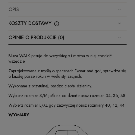
OPIS
KOSZTY DOSTAWY
CENA NIE ZAWIERA EWENTUALNYCH KOSZTÓW
PŁATNOŚCI
OPINIE O PRODUKCIE (0)
Bluza WALK pasuje do wszystkiego i można w niej chodzić
wszędzie.
Zaprojektowana z myślą o spacerach "wear and go", sprawdza się
o każdej porze roku i w wielu stylizacjach.
Wykonana z przytulnej, bardzo ciepłej dzianiny.
Wybierz rozmiar S/M jeśli na co dzień nosisz rozmiar. 34, 36, 38
Wybierz rozmiar L/XL gdy zazwyczaj nosisz rozmiary 40, 42, 44
WYMIARY