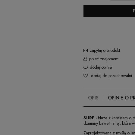
zapytaj o produkt
poleć znajomemu
dodaj opinię
dodaj do przechowalni
OPIS
OPINIE O P
SURF
- bluza z kapturem o o
dzianiny bawełnianej, która w
Zaprojektowana z myślą o let