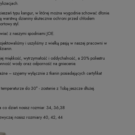
ylizacjach.
 kieszeń typu kangur, w której można wygodnie schować dłonie.
ą warstwą dzianiny skutecznie ochroni przed chłodem
rtowy styl.
wiać z naszymi spodniami JOE.
ojektowaliśmy i uszyliśmy z wielką pasją w naszej pracowni w
dzianin.
jej miękkość, wytrzymałość i oddychalność, a 20% poliestru
łonność wody oraz odporność na gniecenie.
ażne – szyjemy wyłącznie z tkanin posiadających certyfikat
 temperaturze do 30° - zostanie z Tobą jeszcze dłużej.
a co dzień nosisz rozmiar. 34, 36,38
wyczaj nosisz rozmiary 40, 42, 44