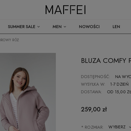
SUMMER SALE
MEN
NOWOŚCI
LEN
DROWY RÓŻ
BLUZA COMFY 
DOSTĘPNOŚĆ:
NA WYC
WYSYŁKA W:
1-7 DZIEŃ
DOSTAWA:
OD 15,00 Z
CENA NIE ZAWIERA 
259,00 zł
KOSZTÓW PŁATNOŚCI
*
ROZMIAR: