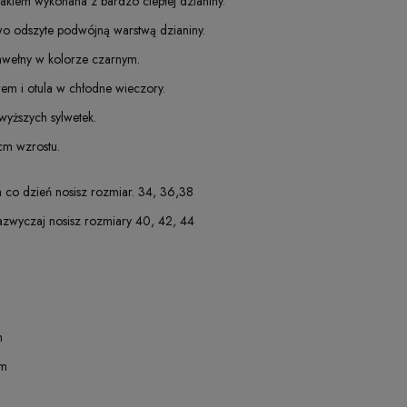
kiem wykonana z bardzo ciepłej dzianiny.
o odszyte podwójną warstwą dzianiny.
bawełny w kolorze czarnym.
em i otula w chłodne wieczory.
 wyższych sylwetek.
cm wzrostu.
 co dzień nosisz rozmiar. 34, 36,38
zwyczaj nosisz rozmiary 40, 42, 44
m
cm