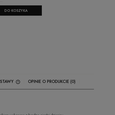
DO KOSZYKA
OSTAWY
OPINIE O PRODUKCIE (0)
CENA NIE ZAWIERA EWENTUALNYCH
KOSZTÓW PŁATNOŚCI