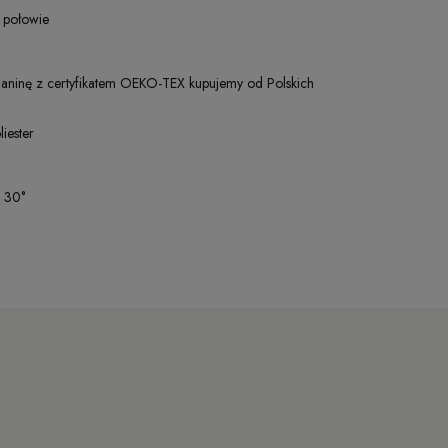
 połowie
zianinę z certyfikatem OEKO-TEX kupujemy od Polskich
iester
o 30°