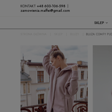
KONTAKT
+48 603-106-598
zamowienia.maffei@gmail.com
SKLEP
STRONA GŁÓWNA
SKLEP
BLUZY
BLUZA COMFY PU